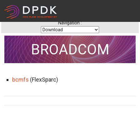
Navigation :
BROADCOM
bcmfs
(FlexSparc)